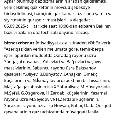
Aşkar olunmuş qaz sızmalarının aradan qaldırılması,
yeni çəkilmiş qaz xəttinin mövcud şəbəkəyə
birləşdirilməsi, həmçinin qaz kəməri üzərində şamın və
siyirtmənin quraşdırılması işləri ilə əlaqədar
05.09.2025-ci il tarixdə saat 10:00-dan etibarən Bakının
bəzi ərazilərin qaz təchizatı dayandırılacaq.
biznesxeber.az
İqtisadiyyat.az-a istinaden xƏbƏr verir.
"Azəriqaz"dan verilən məlumata görə, təmir-bərpa
işləri aparılan müddətdə Qaradağ rayonu üzrə
Səngəçal qəsəbəsi, Yol evləri və Bağ evləri yaşayış
massivlərinin, Sabunçu rayonu üzrə Bakıxanov
qəsəbəsi Y.Əliyev, B.Bünyatov, İ.Anaşkin, Əməkçi
küçələrinin və N.İsmayılov prospektinin bir hissəsinin,
Maştağa qəsəbəsinin isə X.Səfərəliyev, M.Hüseynzadə,
M.Şəfai, G.Əsgərova, H.Zərdabi küçələrinin, Yasamal
rayonu üzrə M.Seyidov və H.Zərdabi küçələrinin,
Suraxanı rayonu üzrə isə Hövsan, Bahar, Dədə Qorqud
qəsəbələrinin qaz təchizatında müvəqqəti fasilə