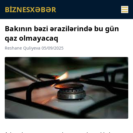
BİZNESXƏBƏR
Bakının bəzi ərazilərində bu gün
qaz olmayacaq
Reshane Quliyeva 05/09/2025