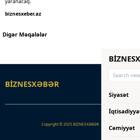
yaranacaq.
biznesxeber.az
Digər Məqalələr
BİZNES
BİZNESXƏBƏR
Siyasət
İqtisadiyya
Copyright © 2025 BİZNESXƏBƏR
Cəmiyyət