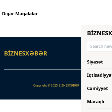
Digər Məqalələr
BİZNES
BİZNESXƏBƏR
Siyasət
İqtisadiyya
Copyright © 2025 BİZNESXƏBƏR
Cəmiyyət
Maraqlı