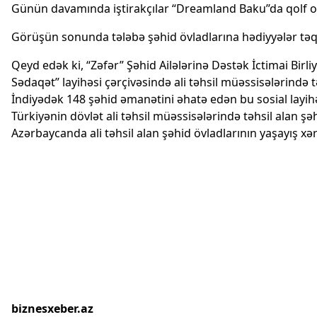
Günün davamında iştirakçılar “Dreamland Baku’’da qolf oy
Görüşün sonunda tələbə şəhid övladlarına hədiyyələr tə
Qeyd edək ki, “Zəfər” Şəhid Ailələrinə Dəstək İctimai Birl
Sədaqət” layihəsi çərçivəsində ali təhsil müəssisələrində t
İndiyədək 148 şəhid əmanətini əhatə edən bu sosial layihəy
Türkiyənin dövlət ali təhsil müəssisələrində təhsil alan şə
Azərbaycanda ali təhsil alan şəhid övladlarının yaşayış xərc
biznesxeber.az