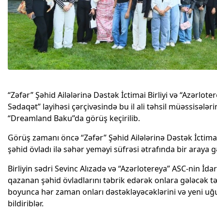
“Zəfər” Şəhid Ailələrinə Dəstək İctimai Birliyi və “Azərlote
Sədaqət” layihəsi çərçivəsində bu il ali təhsil müəssisələr
“Dreamland Baku’’da görüş keçirilib.
Görüş zamanı öncə “Zəfər” Şəhid Ailələrinə Dəstək İctimai
şəhid övladı ilə səhər yeməyi süfrəsi ətrafında bir araya gə
Birliyin sədri Sevinc Alızadə və “Azərlotereya” ASC-nin İd
qazanan şəhid övladlarını təbrik edərək onlara gələcək tə
boyunca hər zaman onları dəstəkləyəcəklərini və yeni uğ
bildiriblər.