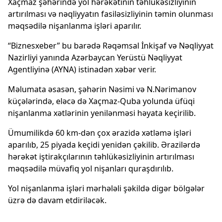
Xaçmaz şəhərində yol hərəkətinin təhlükəsizliyinin
artırılması və nəqliyyatın fasiləsizliyinin təmin olunması
məqsədilə nişanlanma işləri aparılır.
“Biznesxeber” bu barədə Rəqəmsal İnkişaf və Nəqliyyat
Nazirliyi yanında Azərbaycan Yerüstü Nəqliyyat
Agentliyinə (AYNA) istinadən xəbər verir.
Məlumata əsasən, şəhərin Nəsimi və N.Nərimanov
küçələrində, eləcə də Xaçmaz-Quba yolunda üfüqi
nişanlanma xətlərinin yenilənməsi həyata keçirilib.
Ümumilikdə 60 km-dən çox ərazidə xətləmə işləri
aparılıb, 25 piyada keçidi yenidən çəkilib. Ərazilərdə
hərəkət iştirakçılarının təhlükəsizliyinin artırılması
məqsədilə müvafiq yol nişanları quraşdırılıb.
Yol nişanlanma işləri mərhələli şəkildə digər bölgələr
üzrə də davam etdiriləcək.