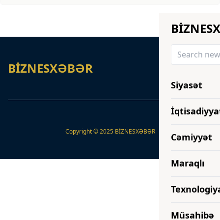
BİZNES
BİZNESXƏBƏR
Siyasət
İqtisadiyya
Copyright © 2025 BİZNESXƏBƏR
Cəmiyyət
Maraqlı
Texnologiy
Müsahibə