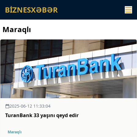
BİZNESXƏBƏR
Maraqlı
2025-06-12 11:33:04
TuranBank 33 yaşını qeyd edir
Maraqlı